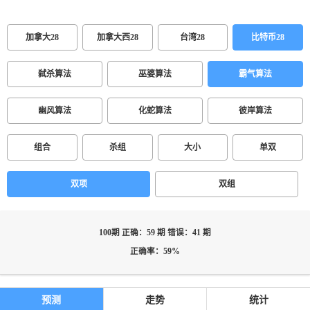
加拿大28
加拿大西28
台湾28
比特币28
弑杀算法
巫婆算法
霸气算法
幽风算法
化蛇算法
彼岸算法
组合
杀组
大小
单双
双项
双组
100期 正确：59 期 错误：41 期
正确率：59%
预测
走势
统计