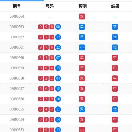
期号
号码
预测
结果
08090564
---
双
---
08090563
0
0
0
00
单
错
08090562
2
7
3
12
单
错
08090561
9
7
6
22
小
错
08090560
3
4
0
07
单
中
08090559
9
0
6
15
单
中
08090558
0
2
2
04
双
中
08090557
6
0
6
12
双
中
08090556
7
2
9
18
双
中
08090555
3
4
4
11
双
错
08090554
9
2
3
14
双
中
08090553
2
9
2
13
小
中