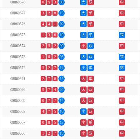
08060578
0
5
3
08
大
双
中
08060577
3
2
8
13
大
单
中
08060576
4
4
1
09
大
单
中
08060575
1
3
6
10
大
单
错
08060574
2
5
2
09
小
双
中
08060573
1
0
2
03
大
双
错
08060572
5
2
7
14
小
单
错
08060571
2
7
6
15
大
单
中
08060570
9
7
4
20
大
双
中
08060569
0
7
7
14
大
双
中
08060568
4
7
5
16
小
双
中
08060567
0
8
5
13
小
单
中
08060566
1
2
7
10
小
双
中