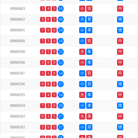
08060603
3
4
3
10
小
双
中
08060602
3
0
3
06
大
单
错
08060601
7
9
8
24
小
单
错
08060600
7
3
4
14
小
双
中
08060599
8
5
9
22
大
单
中
08060598
3
0
9
12
小
单
中
08060597
5
1
8
14
小
双
中
08060596
9
8
0
17
小
双
错
08060595
7
4
3
14
大
单
中
08060594
7
1
8
16
小
单
错
08060593
9
3
5
17
大
单
中
08060592
5
9
3
17
小
双
错