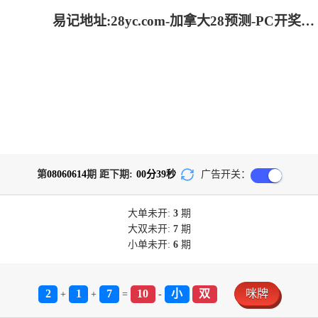
易记地址:28yc.com-加拿大28预测-PC开奖官网咪牌网站
第
08060614
期 距下期:
00
分
39
秒
广告开关：
大单
未开:
3
期
大双
未开:
7
期
小单
未开:
6
期
2
1
7
10
小
双
咪牌
+
+
=
-