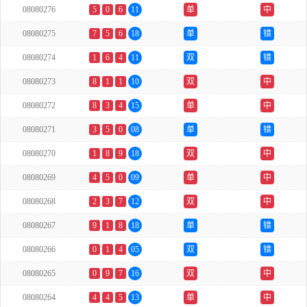
08080276
5
0
6
11
单
中
08080275
7
5
6
18
单
错
08080274
1
6
4
11
双
错
08080273
8
1
1
10
双
中
08080272
8
3
4
15
单
中
08080271
3
5
0
08
单
错
08080270
1
8
9
18
双
中
08080269
4
5
0
09
单
中
08080268
2
3
7
12
双
中
08080267
9
1
8
18
单
错
08080266
0
1
4
05
双
错
08080265
0
9
7
16
双
中
08080264
4
4
5
13
单
中