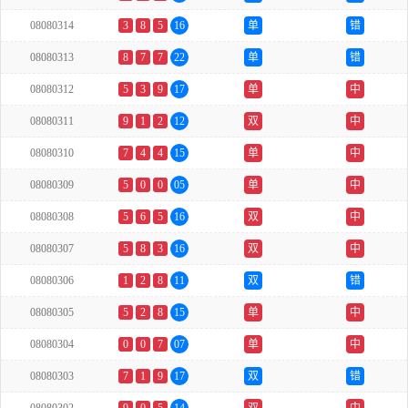
08080314
3
8
5
16
单
错
08080313
8
7
7
22
单
错
08080312
5
3
9
17
单
中
08080311
9
1
2
12
双
中
08080310
7
4
4
15
单
中
08080309
5
0
0
05
单
中
08080308
5
6
5
16
双
中
08080307
5
8
3
16
双
中
08080306
1
2
8
11
双
错
08080305
5
2
8
15
单
中
08080304
0
0
7
07
单
中
08080303
7
1
9
17
双
错