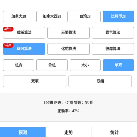
加拿大28
加拿大西28
台湾28
比特币28
弑杀算法
巫婆算法
霸气算法
幽风算法
化蛇算法
彼岸算法
组合
杀组
大小
单双
双项
双组
100期 正确：47 期 错误：53 期
正确率：47%
预测
走势
统计