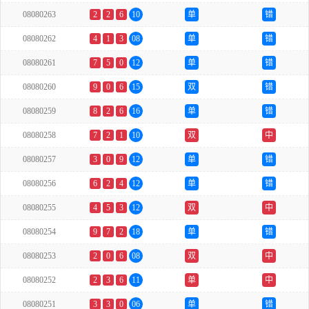
08080263
2
2
6
10
单
错
08080262
4
1
3
08
单
错
08080261
7
5
0
12
单
错
08080260
9
0
6
15
双
错
08080259
8
2
6
16
单
错
08080258
7
2
1
10
双
中
08080257
3
0
9
12
单
错
08080256
6
2
4
12
单
错
08080255
4
5
3
12
双
中
08080254
9
7
2
18
单
错
08080253
2
0
6
08
双
中
08080252
2
3
6
11
单
中
08080251
3
3
0
06
单
错