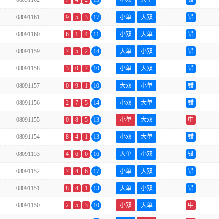
08091162
7
4
2
13
小双
大单
错
08091161
9
5
3
17
小单
大双
错
08091160
6
1
4
11
小双
大单
错
08091159
7
5
2
14
大单
小双
错
08091158
3
0
7
10
小单
大双
错
08091157
0
9
1
10
大双
小单
错
08091156
2
7
5
14
小双
大单
错
08091155
0
8
5
13
小单
大双
中
08091154
8
4
1
13
小双
大单
错
08091153
4
6
6
16
大单
小双
错
08091152
7
4
6
17
小单
大双
错
08091151
8
4
1
13
大单
小双
错
08091150
2
5
3
10
小双
大单
中