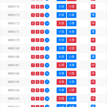
08091174
0
9
2
11
大双
小单
中
08091173
5
0
7
12
大双
小单
错
08091172
0
6
8
14
大双
小单
中
08091171
3
4
6
13
小双
大单
错
08091170
7
2
4
13
大双
小单
中
08091169
5
0
7
12
大单
小双
中
08091168
9
1
9
19
大双
小单
错
08091167
7
5
0
12
小双
大单
中
08091166
3
2
1
06
大单
小双
中
08091165
6
6
9
21
大单
小双
中
08091164
0
9
3
12
大单
小双
中
08091163
6
1
9
16
大双
小单
中