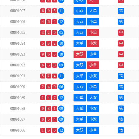
08091098
1
7
7
15
小双
大单
中
08091097
6
0
5
11
小双
大单
错
08091096
4
6
2
12
大双
小单
错
08091095
3
2
0
05
大双
小单
中
08091094
5
3
2
10
大单
小双
中
08091093
9
6
3
18
大双
小单
中
08091092
6
3
0
09
大双
小单
中
08091091
5
2
4
11
大单
小双
错
08091090
2
4
0
06
大双
小单
错
08091089
1
4
7
12
小单
大双
错
08091088
0
8
1
09
大单
小双
错
08091087
0
5
4
09
大单
小双
错
08091086
1
5
6
12
大双
小单
错