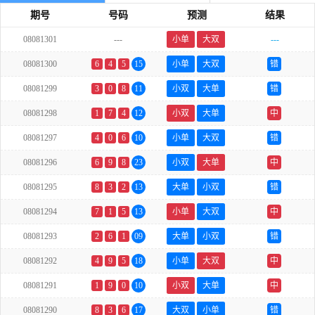
期号
号码
预测
结果
08081301
---
小单
大双
---
08081300
6
4
5
15
小单
大双
错
08081299
3
0
8
11
小双
大单
错
08081298
1
7
4
12
小双
大单
中
08081297
4
0
6
10
小单
大双
错
08081296
6
9
8
23
小双
大单
中
08081295
8
3
2
13
大单
小双
错
08081294
7
1
5
13
小单
大双
中
08081293
2
6
1
09
大单
小双
错
08081292
4
9
5
18
小单
大双
中
08081291
1
9
0
10
小双
大单
中
08081290
8
3
6
17
大双
小单
错