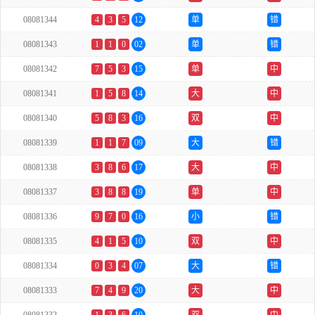
08081344
4
3
5
12
单
错
08081343
1
1
0
02
单
错
08081342
7
5
3
15
单
中
08081341
1
5
8
14
大
中
08081340
5
8
3
16
双
中
08081339
1
1
7
09
大
错
08081338
3
8
6
17
大
中
08081337
3
8
8
19
单
中
08081336
9
7
0
16
小
错
08081335
4
1
5
10
双
中
08081334
0
3
4
07
大
错
08081333
7
4
9
20
大
中