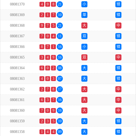
08081370
4
9
8
21
小
错
08081369
2
1
7
10
单
错
08081368
9
7
5
21
大
中
08081367
7
0
4
11
双
错
08081366
8
7
1
16
小
错
08081365
3
4
9
16
双
中
08081364
6
0
2
08
大
错
08081363
4
0
3
07
大
错
08081362
2
7
8
17
大
中
08081361
6
3
7
16
大
中
08081360
7
0
9
16
大
中
08081359
2
3
5
10
大
错
08081358
1
4
4
09
大
错