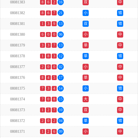
08081383
8
6
2
16
双
中
08081382
8
6
7
21
小
错
08081381
1
3
9
13
双
错
08081380
6
0
0
06
小
中
08081379
3
3
7
13
单
中
08081378
1
8
3
12
单
错
08081377
2
0
0
02
小
中
08081376
8
4
5
17
单
中
08081375
7
3
4
14
小
错
08081374
7
0
8
15
大
中
08081373
1
2
7
10
双
中
08081372
2
0
2
04
单
错
08081371
1
2
6
09
小
中