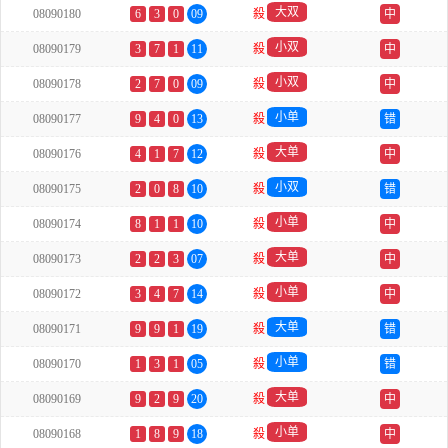
大双
08090180
6
3
0
09
殺
中
小双
08090179
3
7
1
11
殺
中
小双
08090178
2
7
0
09
殺
中
小单
08090177
9
4
0
13
殺
错
大单
08090176
4
1
7
12
殺
中
小双
08090175
2
0
8
10
殺
错
小单
08090174
8
1
1
10
殺
中
大单
08090173
2
2
3
07
殺
中
小单
08090172
3
4
7
14
殺
中
大单
08090171
9
9
1
19
殺
错
小单
08090170
1
3
1
05
殺
错
大单
08090169
9
2
9
20
殺
中
小单
08090168
1
8
9
18
殺
中