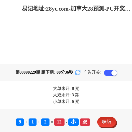
易记地址:28yc.com-加拿大28预测-PC开奖官网咪牌网站
第
08090229
期 距下期:
00
分
36
秒
广告开关：
大单
未开:
8
期
大双
未开:
3
期
小单
未开:
6
期
9
1
2
12
小
双
咪牌
+
+
=
-