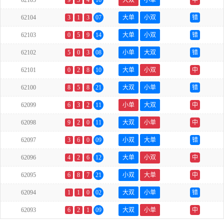
62105
9
3
4
16
大双
小单
中
62104
3
1
3
07
大单
小双
错
62103
0
5
9
14
大单
小双
错
62102
5
0
3
08
小单
大双
错
62101
0
2
8
10
大单
小双
中
62100
8
5
8
21
大双
小单
错
62099
6
3
2
11
小单
大双
中
62098
9
2
0
11
大双
小单
中
62097
3
6
0
09
小双
大单
错
62096
4
2
6
12
大单
小双
中
62095
6
8
7
21
小双
大单
中
62094
1
1
0
02
大双
小单
错
62093
6
2
1
09
大双
小单
中