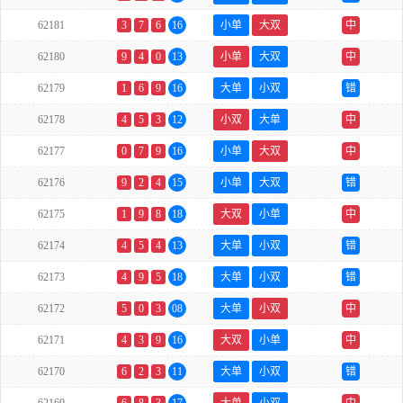
62181
3
7
6
16
小单
大双
中
62180
9
4
0
13
小单
大双
中
62179
1
6
9
16
大单
小双
错
62178
4
5
3
12
小双
大单
中
62177
0
7
9
16
小单
大双
中
62176
9
2
4
15
小单
大双
错
62175
1
9
8
18
大双
小单
中
62174
4
5
4
13
大单
小双
错
62173
4
9
5
18
大单
小双
错
62172
5
0
3
08
大单
小双
中
62171
4
3
9
16
大双
小单
中
62170
6
2
3
11
大单
小双
错