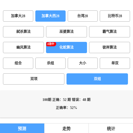
加拿大28
加拿大西28
台湾28
比特币28
弑杀算法
巫婆算法
霸气算法
幽风算法
化蛇算法
彼岸算法
组合
杀组
大小
单双
双项
双组
100期 正确：52 期 错误：48 期
正确率：52%
预测
走势
统计