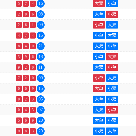
16
大双
小单
5
7
4
08
大单
小双
2
0
6
09
小单
大双
2
6
1
15
小单
大双
4
7
4
21
大双
小单
8
4
9
18
小单
大双
3
9
6
11
大双
小单
9
2
0
09
小单
大双
7
2
0
15
大单
小双
0
6
9
05
大单
小双
0
2
3
07
大双
小单
0
4
3
20
大单
小双
5
6
9
20
小双
大单
9
8
3