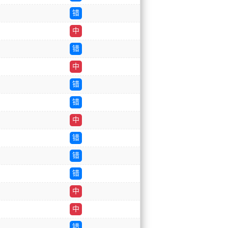
错
中
错
中
错
错
中
错
错
错
中
中
错