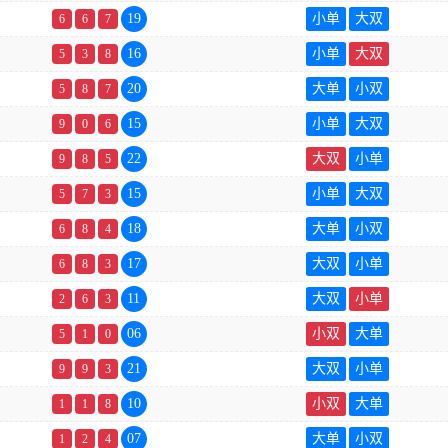
19
小单
大双
6
6
7
16
小单
大双
5
3
8
20
大单
小双
5
8
7
15
小单
大双
9
0
6
22
大双
小单
9
8
5
15
小单
大双
5
7
3
18
大单
小双
6
8
4
17
大双
小单
6
8
3
11
大双
小单
2
6
3
06
小双
大单
5
1
0
21
大双
小单
9
9
3
10
小双
大单
1
1
8
07
大单
小双
1
2
4