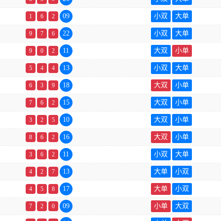
09
小双
大单
1
6
2
22
小双
大单
9
7
6
11
大双
小单
9
0
2
13
小双
大单
5
4
4
18
大双
小单
6
3
9
15
大双
小单
7
6
2
10
大双
小单
3
2
5
16
大双
小单
8
6
2
11
小双
大单
3
6
2
13
大单
小双
4
2
7
17
大单
小双
4
5
8
09
小单
大双
7
2
0