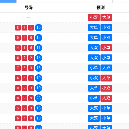
号码
预测
---
小双
大单
16
大单
小双
8
7
1
13
大单
小双
0
4
9
11
大双
小单
4
1
6
15
大双
小单
6
7
2
15
小单
大双
7
5
3
19
小双
大单
6
6
7
10
大单
小双
0
7
3
26
小单
大双
8
9
9
15
大双
小单
5
7
3
19
大双
小单
6
4
9
20
小双
大单
8
3
9