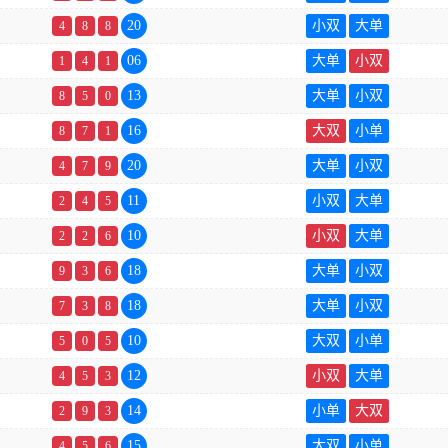
20
小双
大单
4
8
8
06
大单
小双
1
4
1
13
大单
小双
8
5
0
16
大双
小单
8
7
1
20
大单
小双
4
7
9
11
小双
大单
2
4
5
10
小双
大单
2
2
6
18
大单
小双
9
3
6
18
大单
小双
7
3
8
10
大双
小单
5
0
5
12
小双
大单
4
5
3
14
小单
大双
2
9
3
15
大双
小单
4
5
6