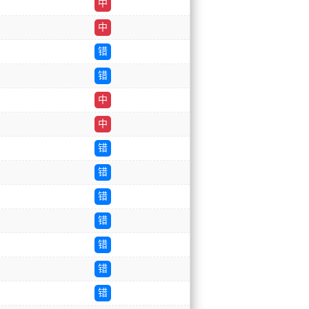
中
中
错
错
中
中
错
错
错
错
错
错
错