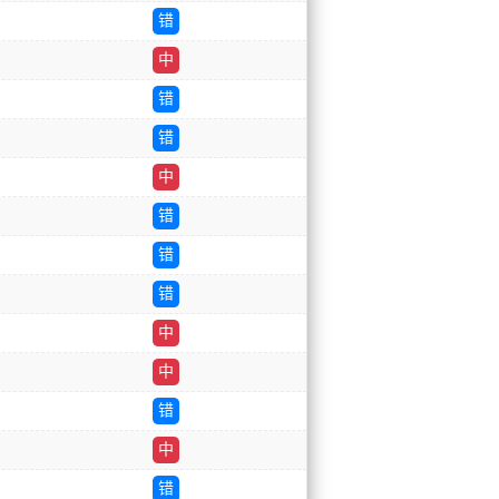
错
中
错
错
中
错
错
错
中
中
错
中
错