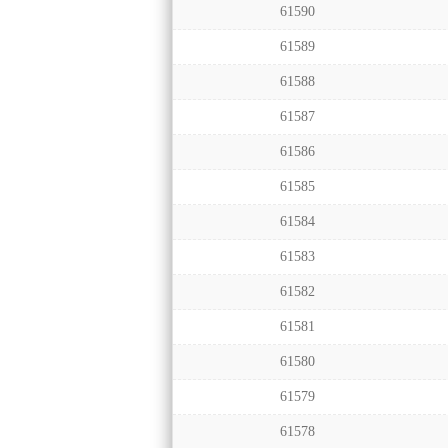
61590
61589
61588
61587
61586
61585
61584
61583
61582
61581
61580
61579
61578