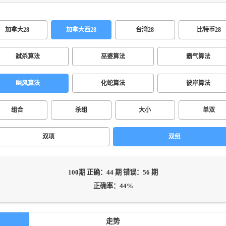
加拿大28
加拿大西28
台湾28
比特币28
弑杀算法
巫婆算法
霸气算法
幽风算法
化蛇算法
彼岸算法
组合
杀组
大小
单双
双项
双组
100期 正确：44 期 错误：56 期
正确率：44%
走势