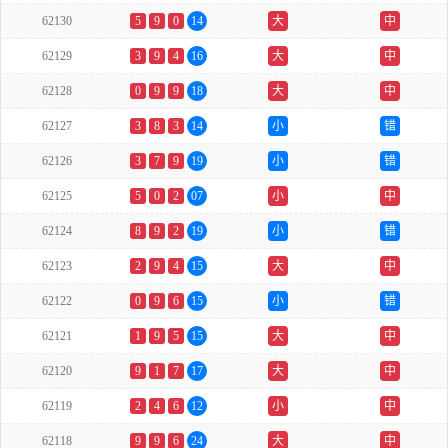
62130
5
9
0
14
大
中
62129
3
9
4
16
大
中
62128
0
9
9
18
大
中
62127
3
8
3
14
小
错
62126
3
7
9
19
小
错
62125
5
0
2
07
小
中
62124
8
9
2
19
小
错
62123
2
9
4
15
大
中
62122
0
9
6
15
小
错
62121
1
9
5
15
大
中
62120
9
1
7
17
大
中
62119
2
4
6
12
小
中
62118
9
9
6
24
大
中