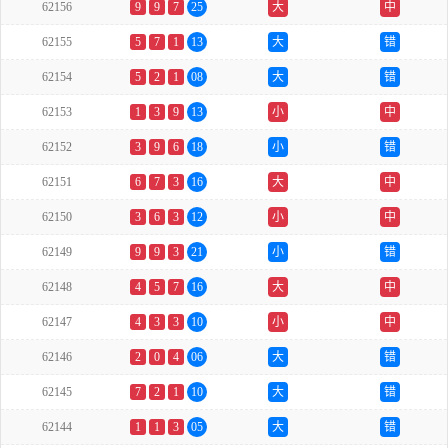
62156
9
9
7
25
大
中
62155
5
7
1
13
大
错
62154
5
2
1
08
大
错
62153
1
3
9
13
小
中
62152
3
9
6
18
小
错
62151
6
7
3
16
大
中
62150
3
6
3
12
小
中
62149
9
9
3
21
小
错
62148
4
5
7
16
大
中
62147
4
3
3
10
小
中
62146
2
0
4
06
大
错
62145
7
2
1
10
大
错
62144
1
1
3
05
大
错