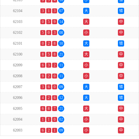
62105
9
3
4
16
小
错
62104
3
1
3
07
大
错
62103
0
5
9
14
大
中
62102
5
0
3
08
小
中
62101
0
2
8
10
大
错
62100
8
5
8
21
大
中
62099
6
3
2
11
小
中
62098
9
2
0
11
小
中
62097
3
6
0
09
大
错
62096
4
2
6
12
大
错
62095
6
8
7
21
大
中
62094
1
1
0
02
小
中
62093
6
2
1
09
小
中