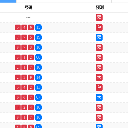
号码
预测
---
双
15
单
5
4
6
19
双
7
7
5
18
双
8
7
3
06
双
3
1
2
10
双
2
1
7
14
大
2
3
9
11
单
5
4
2
07
大
0
0
7
10
双
4
2
4
16
双
8
1
7
09
双
1
8
0