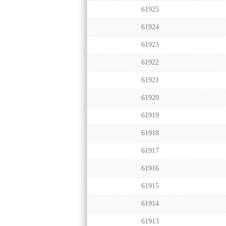
61925
61924
61923
61922
61921
61920
61919
61918
61917
61916
61915
61914
61913