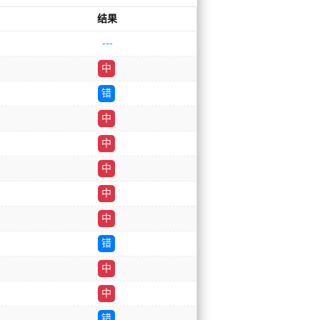
结果
---
中
错
中
中
中
中
中
错
中
中
错