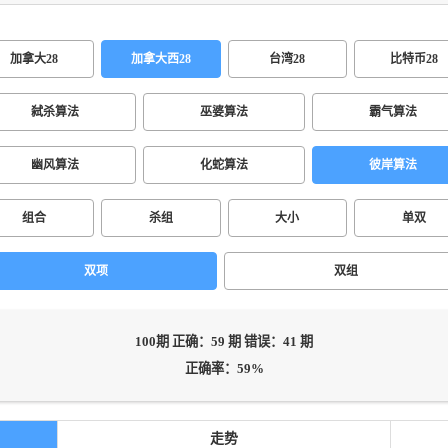
加拿大28
加拿大西28
台湾28
比特币28
弑杀算法
巫婆算法
霸气算法
幽风算法
化蛇算法
彼岸算法
组合
杀组
大小
单双
双项
双组
100期 正确：59 期 错误：41 期
正确率：59%
走势