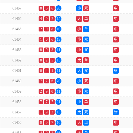
61467
8
6
6
20
小
双
中
61466
4
9
2
15
大
单
中
61465
2
0
8
10
小
单
中
61464
1
6
6
13
小
双
中
61463
8
0
3
11
小
双
中
61462
8
2
5
15
大
单
中
61461
6
4
1
11
大
双
错
61460
7
7
6
20
小
双
中
61459
2
9
0
11
小
双
中
61458
7
7
7
21
小
单
中
61457
1
9
3
13
大
双
错
61456
0
9
7
16
大
单
中