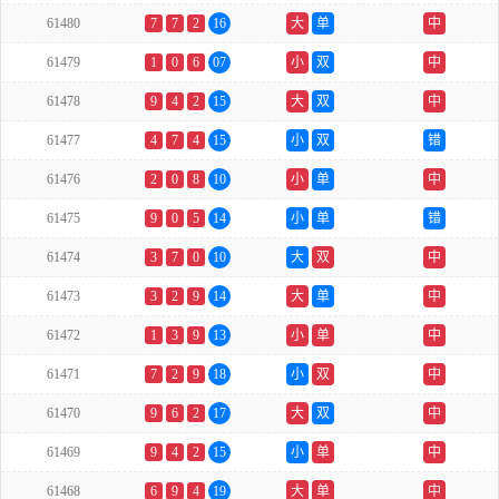
61480
7
7
2
16
大
单
中
61479
1
0
6
07
小
双
中
61478
9
4
2
15
大
双
中
61477
4
7
4
15
小
双
错
61476
2
0
8
10
小
单
中
61475
9
0
5
14
小
单
错
61474
3
7
0
10
大
双
中
61473
3
2
9
14
大
单
中
61472
1
3
9
13
小
单
中
61471
7
2
9
18
小
双
中
61470
9
6
2
17
大
双
中
61469
9
4
2
15
小
单
中
61468
6
9
4
19
大
单
中