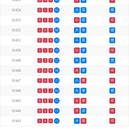
61455
4
9
3
16
大
单
中
61454
0
2
1
03
大
双
错
61453
0
2
1
03
小
双
中
61452
1
0
7
08
大
单
错
61451
8
2
9
19
小
双
错
61450
1
5
4
10
小
单
中
61449
1
3
8
12
大
单
错
61448
2
6
8
16
大
单
中
61447
1
9
5
15
小
单
中
61446
0
2
2
04
大
单
错
61445
8
0
7
15
大
单
中
61444
9
2
4
15
大
双
中
61443
1
4
6
11
大
单
中