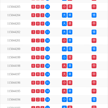
115044205
9
0
2
11
小
单
中
115044204
8
1
3
12
大
单
错
115044203
2
0
9
11
大
单
中
115044202
3
3
5
11
大
双
错
115044201
7
2
1
10
小
单
中
115044200
6
6
1
13
大
双
错
115044199
9
6
9
24
小
双
中
115044198
6
9
3
18
大
单
中
115044197
8
8
8
24
大
单
中
115044196
0
0
1
01
小
单
中
115044195
6
6
6
18
大
单
中
115044194
7
2
5
14
小
单
错