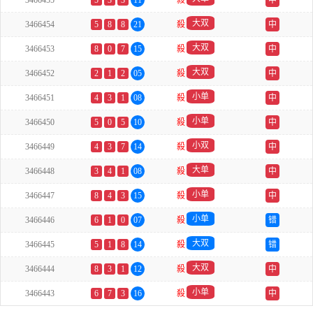
3466455
5
3
3
11
殺
中
大双
3466454
5
8
8
21
殺
中
大双
3466453
8
0
7
15
殺
中
大双
3466452
2
1
2
05
殺
中
小单
3466451
4
3
1
08
殺
中
小单
3466450
5
0
5
10
殺
中
小双
3466449
4
3
7
14
殺
中
大单
3466448
3
4
1
08
殺
中
小单
3466447
8
4
3
15
殺
中
小单
3466446
6
1
0
07
殺
错
大双
3466445
5
1
8
14
殺
错
大双
3466444
8
3
1
12
殺
中
小单
3466443
6
7
3
16
殺
中