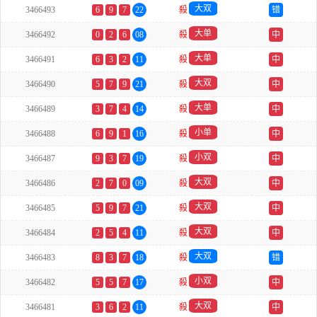
大双
3466493
6
9
7
22
殺
错
大单
3466492
0
2
6
08
殺
中
大单
3466491
6
3
2
11
殺
中
大双
3466490
5
7
9
21
殺
中
大单
3466489
3
7
4
14
殺
中
小单
3466488
6
9
1
16
殺
中
小双
3466487
9
3
7
19
殺
中
大双
3466486
2
7
0
09
殺
中
大双
3466485
5
9
7
21
殺
中
大双
3466484
2
5
4
11
殺
中
大双
3466483
8
3
7
18
殺
错
小双
3466482
5
5
7
17
殺
中
大双
3466481
3
6
2
11
殺
中