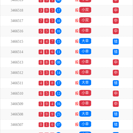
3466519
2
5
1
08
殺
中
小双
3466518
3
9
5
17
殺
中
小双
3466517
7
4
5
16
殺
中
小单
3466516
5
5
6
16
殺
中
大单
3466515
4
4
7
15
殺
错
小单
3466514
4
1
6
11
殺
错
小单
3466513
0
8
0
08
殺
中
小单
3466512
5
3
6
14
殺
中
大单
3466511
4
5
8
17
殺
错
小单
3466510
6
5
1
12
殺
中
小单
3466509
3
9
4
16
殺
中
大单
3466508
7
9
9
25
殺
错
小单
3466507
0
1
6
07
殺
错