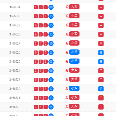
大双
3466531
1
0
8
09
殺
中
小单
3466530
5
6
4
15
殺
中
小单
3466529
6
2
7
15
殺
中
小双
3466528
9
0
4
13
殺
中
小单
3466527
1
7
2
10
殺
中
小单
3466526
0
4
7
11
殺
错
小单
3466525
1
1
1
03
殺
错
大双
3466524
2
0
4
06
殺
中
大单
3466523
6
3
2
11
殺
中
小双
3466522
4
0
8
12
殺
错
小双
3466521
8
1
4
13
殺
中
大双
3466520
7
5
3
15
殺
中
小单