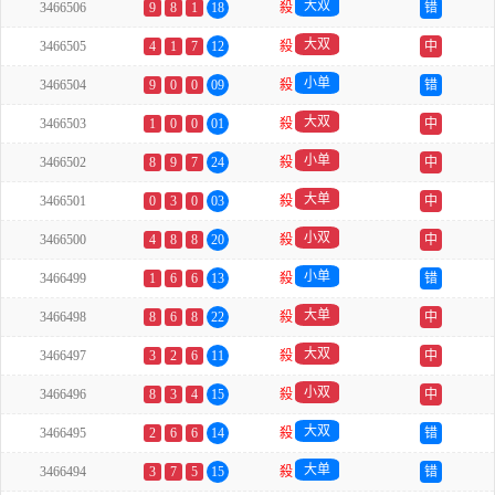
大双
3466506
9
8
1
18
殺
错
大双
3466505
4
1
7
12
殺
中
小单
3466504
9
0
0
09
殺
错
大双
3466503
1
0
0
01
殺
中
小单
3466502
8
9
7
24
殺
中
大单
3466501
0
3
0
03
殺
中
小双
3466500
4
8
8
20
殺
中
小单
3466499
1
6
6
13
殺
错
大单
3466498
8
6
8
22
殺
中
大双
3466497
3
2
6
11
殺
中
小双
3466496
8
3
4
15
殺
中
大双
3466495
2
6
6
14
殺
错
大单
3466494
3
7
5
15
殺
错