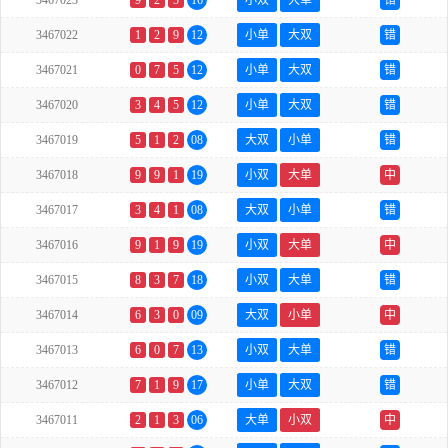
3467023
9
2
5
16
小双
大单
错
3467022
1
2
9
12
小单
大双
错
3467021
0
7
5
12
小单
大双
错
3467020
3
4
5
12
小单
大双
错
3467019
5
1
2
08
大双
小单
错
3467018
9
9
1
19
小双
大单
中
3467017
3
4
1
08
大双
小单
错
3467016
9
1
9
19
小双
大单
中
3467015
8
3
7
18
小双
大单
错
3467014
6
3
0
09
大双
小单
中
3467013
6
0
7
13
小双
大单
错
3467012
7
1
9
17
小单
大双
错
3467011
2
1
3
06
大单
小双
中