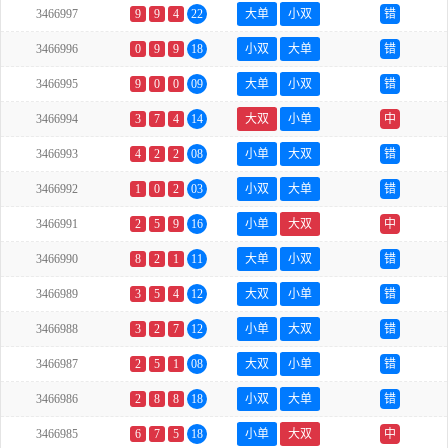
3466997
9
9
4
22
大单
小双
错
3466996
0
9
9
18
小双
大单
错
3466995
9
0
0
09
大单
小双
错
3466994
3
7
4
14
大双
小单
中
3466993
4
2
2
08
小单
大双
错
3466992
1
0
2
03
小双
大单
错
3466991
2
5
9
16
小单
大双
中
3466990
8
2
1
11
大单
小双
错
3466989
3
5
4
12
大双
小单
错
3466988
3
2
7
12
小单
大双
错
3466987
2
5
1
08
大双
小单
错
3466986
2
8
8
18
小双
大单
错
3466985
6
7
5
18
小单
大双
中