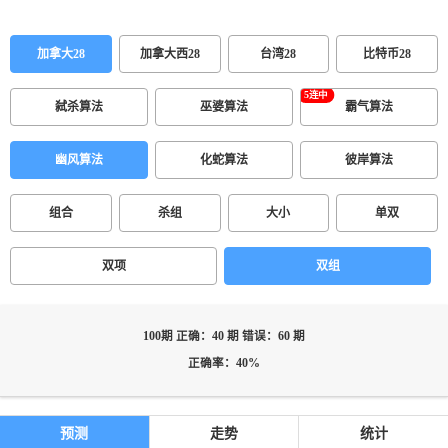
加拿大28
加拿大西28
台湾28
比特币28
弑杀算法
巫婆算法
霸气算法
幽风算法
化蛇算法
彼岸算法
组合
杀组
大小
单双
双项
双组
100期 正确：40 期 错误：60 期
正确率：40%
预测
走势
统计