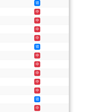
错
中
中
中
中
错
中
中
中
中
中
错
中