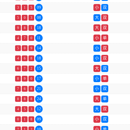
09
小
双
3
1
5
08
大
双
5
0
3
18
大
双
9
8
1
11
小
单
4
7
0
14
小
双
5
0
9
18
小
双
4
6
8
15
大
双
6
7
2
17
小
单
8
9
0
21
小
双
7
6
8
24
大
单
8
8
8
12
大
双
4
5
3
09
小
双
0
1
8
10
小
单
7
1
2