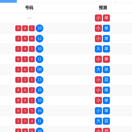
号码
预测
---
小
单
10
小
单
9
0
1
12
小
单
3
9
0
10
大
单
1
4
5
11
小
单
6
5
0
08
大
单
1
6
1
13
小
双
7
5
1
10
小
单
8
0
2
10
小
单
9
0
1
16
小
单
6
5
5
11
大
双
2
5
4
10
小
双
6
4
0