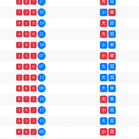
17
大
双
2
8
7
19
小
单
7
3
9
19
大
双
9
1
9
21
大
双
4
9
8
18
小
单
7
8
3
07
小
单
1
5
1
07
大
双
4
3
0
13
大
双
2
2
9
08
大
单
0
0
8
18
大
单
9
7
2
13
小
双
3
9
1
13
大
双
9
3
1
08
小
双
6
0
2