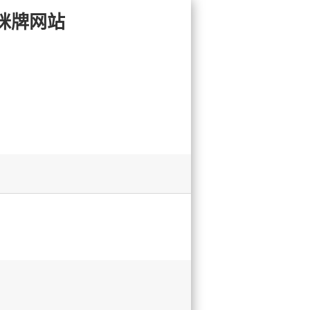
网咪牌网站