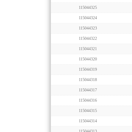
115044325
115044324
115044323
115044322
115044321
115044320
115044319
115044318
115044317
115044316
115044315
115044314
115044313