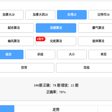
加拿大28
加拿大西28
台湾28
比特币28
弑杀算法
巫婆算法
霸气算法
幽风算法
化蛇算法
彼岸算法
组合
杀组
大小
单双
双项
双组
100期 正确：78 期 错误：22 期
正确率：78%
走势