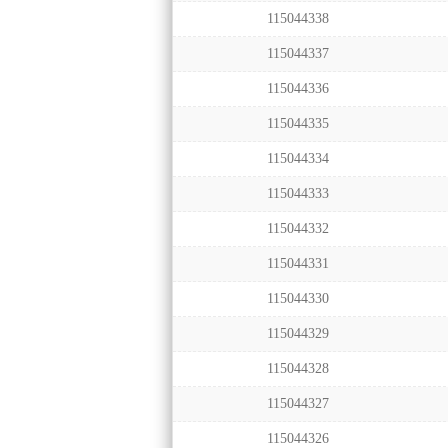
115044338
115044337
115044336
115044335
115044334
115044333
115044332
115044331
115044330
115044329
115044328
115044327
115044326