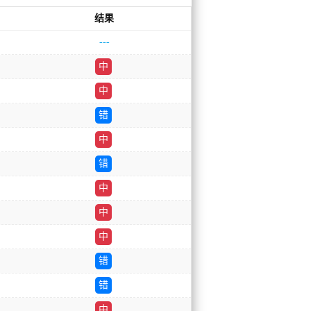
结果
---
中
中
错
中
错
中
中
中
错
错
中