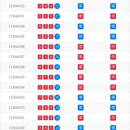
115044192
3
6
4
13
双
错
115044191
5
1
1
07
单
中
115044190
6
5
5
16
单
错
115044189
4
4
5
13
双
错
115044188
6
6
2
14
双
中
115044187
9
1
9
19
单
中
115044186
9
5
5
19
单
中
115044185
4
7
0
11
单
中
115044184
2
3
5
10
双
中
115044183
7
5
6
18
单
错
115044182
5
9
4
18
单
错
115044181
9
6
4
19
单
中
115044180
4
9
1
14
单
错