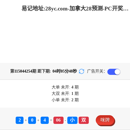
易记地址:28yc.com-加拿大28预测-PC开奖官网咪牌网站
第
115044254
期 距下期:
04
时
05
分
48
秒
广告开关：
大单
未开:
4
期
大双
未开:
1
期
小单
未开:
2
期
2
0
4
06
小
双
咪牌
+
+
=
-