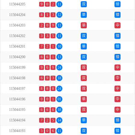
115044205
9
0
2
11
双
错
115044204
8
1
3
12
单
错
115044203
2
0
9
11
单
中
115044202
3
3
5
11
双
错
115044201
7
2
1
10
单
错
115044200
6
6
1
13
双
错
115044199
9
6
9
24
双
中
115044198
6
9
3
18
双
中
115044197
8
8
8
24
双
中
115044196
0
0
1
01
单
中
115044195
6
6
6
18
双
中
115044194
7
2
5
14
单
错
115044193
5
0
6
11
双
错