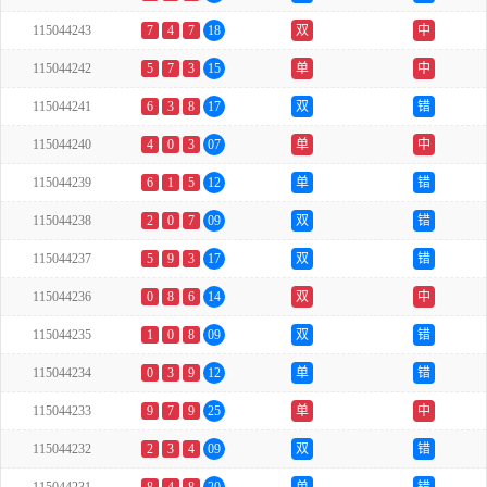
115044243
7
4
7
18
双
中
115044242
5
7
3
15
单
中
115044241
6
3
8
17
双
错
115044240
4
0
3
07
单
中
115044239
6
1
5
12
单
错
115044238
2
0
7
09
双
错
115044237
5
9
3
17
双
错
115044236
0
8
6
14
双
中
115044235
1
0
8
09
双
错
115044234
0
3
9
12
单
错
115044233
9
7
9
25
单
中
115044232
2
3
4
09
双
错