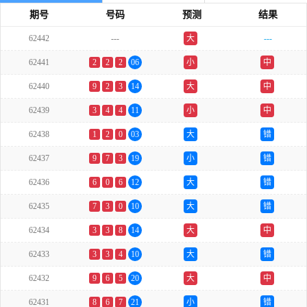
期号
号码
预测
结果
62442
---
大
---
单
62441
2
2
2
06
小
中
62440
9
2
3
14
大
中
62439
3
4
4
11
小
中
62438
1
2
0
03
大
错
62437
9
7
3
19
小
错
62436
6
0
6
12
大
错
62435
7
3
0
10
大
错
62434
3
3
8
14
大
中
62433
3
3
4
10
大
错
62432
9
6
5
20
大
中
62431
8
6
7
21
小
错