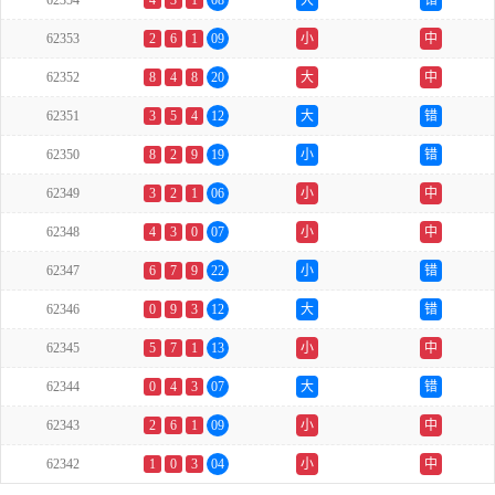
62354
4
3
1
08
大
错
62353
2
6
1
09
小
中
62352
8
4
8
20
大
中
62351
3
5
4
12
大
错
62350
8
2
9
19
小
错
62349
3
2
1
06
小
中
62348
4
3
0
07
小
中
62347
6
7
9
22
小
错
62346
0
9
3
12
大
错
62345
5
7
1
13
小
中
62344
0
4
3
07
大
错
62343
2
6
1
09
小
中
62342
1
0
3
04
小
中