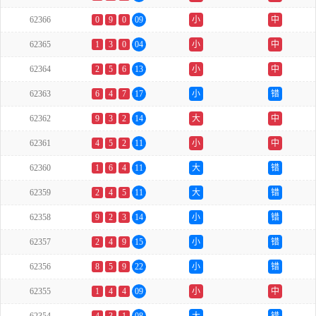
62366
0
9
0
09
小
中
62365
1
3
0
04
小
中
62364
2
5
6
13
小
中
62363
6
4
7
17
小
错
62362
9
3
2
14
大
中
62361
4
5
2
11
小
中
62360
1
6
4
11
大
错
62359
2
4
5
11
大
错
62358
9
2
3
14
小
错
62357
2
4
9
15
小
错
62356
8
5
9
22
小
错
62355
1
4
4
09
小
中