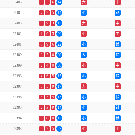
62405
5
3
6
14
大
中
62404
7
2
5
14
小
错
62403
3
9
3
15
大
中
62402
1
0
5
06
小
中
62401
7
9
6
22
小
错
62400
2
7
0
09
大
错
62399
2
4
0
06
小
中
62398
4
6
5
15
小
错
62397
3
5
9
17
大
中
62396
5
5
5
15
小
错
62395
2
3
9
14
小
错
62394
9
8
0
17
小
错
62393
0
2
5
07
小
中