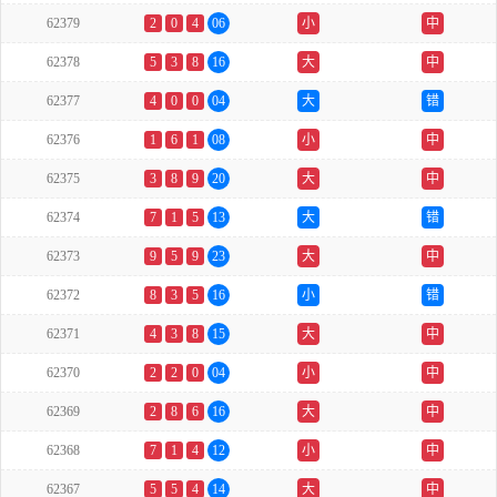
62379
2
0
4
06
小
中
62378
5
3
8
16
大
中
62377
4
0
0
04
大
错
62376
1
6
1
08
小
中
62375
3
8
9
20
大
中
62374
7
1
5
13
大
错
62373
9
5
9
23
大
中
62372
8
3
5
16
小
错
62371
4
3
8
15
大
中
62370
2
2
0
04
小
中
62369
2
8
6
16
大
中
62368
7
1
4
12
小
中
62367
5
5
4
14
大
中